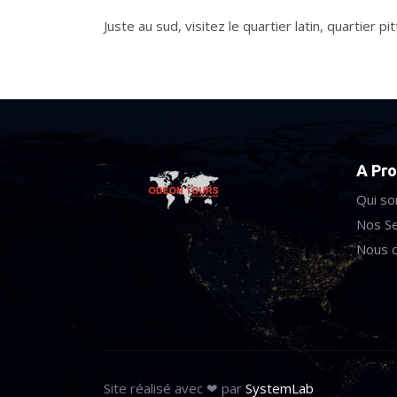
Juste au sud, visitez le quartier latin, quartier 
A Pr
Qui s
Nos Se
Nous c
Site réalisé avec ❤ par
SystemLab