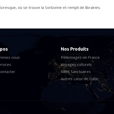
pittoresque, où se trouve la Sorbonne et rempli de librairies.
opos
Nos Produits
ommes nous
Pèlerinages en France
rvices
Voyages culturels
ontacter
Villes Sanctuaires
Autres Lieux de Culte