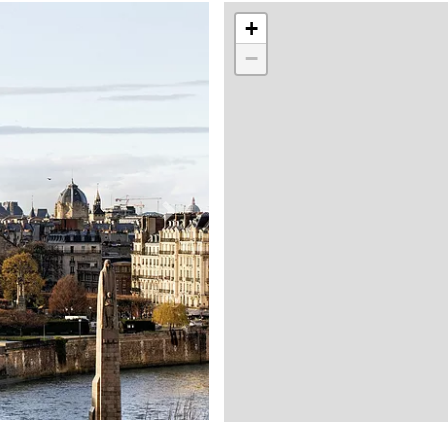
+
−
Suivant