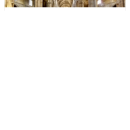
Pélérinage de 5 jours version 2
Saintes Maries de la Mer, Saint Maximin La Sainte
Baume, Cotignac
Plus d'infos
Pélérinage de 7 jours version 1
Chartres, Alençon, Lisieux, Mont Saint Michel, Sainte
Anne d'Auray